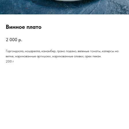
Винное плато
2 000
р.
Горгондзола, моцарелла, камамбер, грано подано, вяленые томаты, каперсы на
ветке, маринованные артишоки, маринованные оливки, орех пекан.
200 г